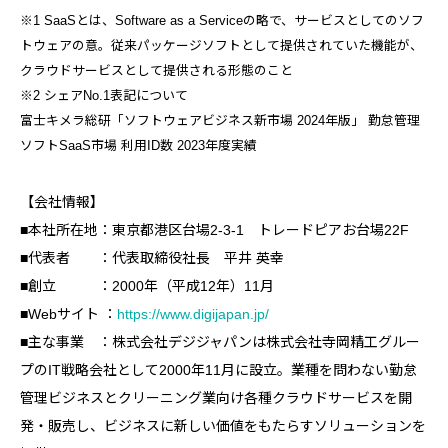
※1 SaaSとは、Software as a Serviceの略で、サービスとしてのソフ
トウェアの意。従来パッケージソフトとして提供されていた機能が、
クラウドサービスとして提供される形態のこと
※2 シェアNo.1表記について
富士キメラ総研「ソフトウェアビジネス新市場 2024年版」 勤怠管理
ソフトSaaS市場 利用ID数 2023年度実績
【会社情報】
■本社所在地：東京都港区台場2-3-1 トレードピアお台場22F
■代表者 ：代表取締役社長 平井 英幸
■創立 ：2000年（平成12年）11月
■Webサイト ：
https://www.digijapan.jp/
■主な事業 ：株式会社デジジャパンは株式会社寺岡精工グルー
プのIT戦略会社として2000年11月に設立。業種を問わない勤怠
管理ビジネスとクリーニング業向け各種クラウドサービスを開
発・販売し、ビジネスに新しい価値をもたらすソリューションを